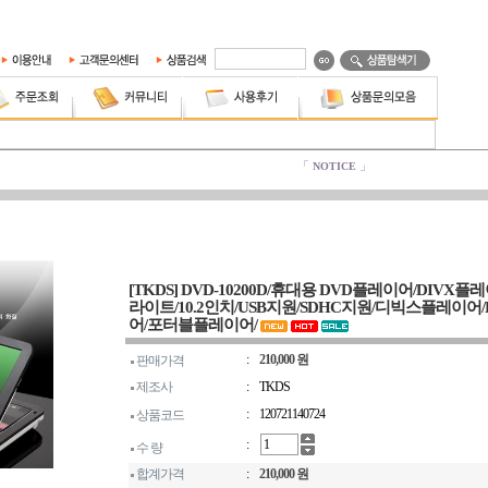
[TKDS] DVD-10200D/휴대용 DVD플레이어/DIVX플
라이트/10.2인치/USB지원/SDHC지원/디빅스플레이어
어/포터블플레이어/
:
210,000 원
판매가격
제조사
:
TKDS
:
120721140724
상품코드
:
수 량
합계가격
:
210,000 원