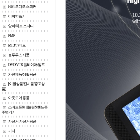
HIFI 오디오.스피커
어학학습기
알파/하프 스터디
PMP
MP3/라디오
블루투스 제품
DVD/VTR 플레이어/엠프
가전제품/생활용품
[이월상품/전시품/중고상
품]
아웃도어 용품
스마트폰&테블릿&핸드폰
주변기기
자전거.자전거용품
기타