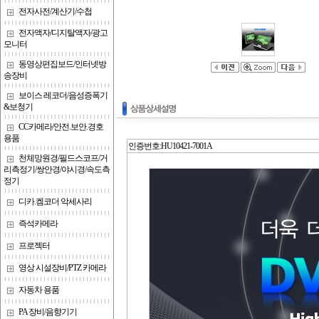
전자사전/계산기/수첩
전자액자/디지탈액자/광고
모니터
동영상편집보드/인터넷방
송장비
보이스 레코더/음성증폭기
&보청기
CC카메라/안전.보안.경호
용품
인증번호:HU10421-7001A
천체망원경/필드스코프/거
리측정기/쌍안경/야시경/속도측
정기
디카.켐코더 악세사리
즉석카메라
프로젝터
영상 시설장비/PTZ 카메라
자동차 용품
PA 장비/음향기기