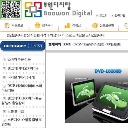
반갑습니다. 항상 저렴한가격과 최상의서비스로 고객님을 모시겠습니다.
현재위치
:
HOME
>
DVD/VTR 플레이어/엠프
>
기타브랜드
소비자 주문 상품
켐코더(비디오카메라)
디지털카메라 (디카)
DSLR 카메라/미러리스/하
이브리드
캠코더/DSLR카메라 흔들
림 방지 촬영장비
드론,헬리캠,
스튜디오 . 쇼핑몰 촬영 조
명셋트