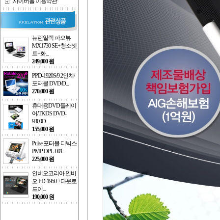
사이버몰 이용약관
뉴런일렉 파오뷰
MX1730 SE+청소셋
트+화...
249,000 원
PPD-1920S/9.2인치/
포터블 DVD/D...
270,000 원
휴대용DVD플레이
어/TKDS DVD-
9300D...
155,000 원
Pulse 포터블 디빅스
PMP DPL-001...
225,000 원
인비오코리아 인비
오 PD-1950 +다운로
드이...
190,000 원