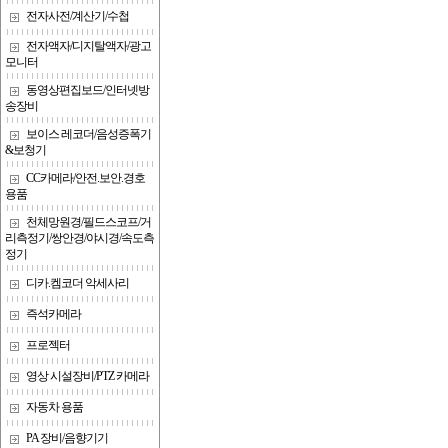
전자사전/계산기/수첩
전자액자/디지탈액자/광고
모니터
동영상편집보드/인터넷방
송장비
보이스 레코더/음성증폭기
&보청기
CC카메라/안전.보안.경호
용품
천체망원경/필드스코프/거
리측정기/쌍안경/야시경/속도측
정기
디카.켐코더 악세사리
즉석카메라
프로젝터
영상 시설장비/PTZ 카메라
자동차 용품
PA 장비/음향기기