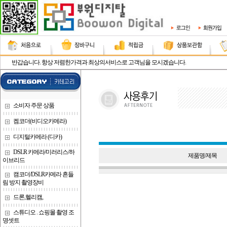
반갑습니다. 항상 저렴한가격과 최상의서비스로 고객님을 모시겠습니다.
소비자 주문 상품
켐코더(비디오카메라)
디지털카메라 (디카)
DSLR 카메라/미러리스/하
제품명/제목
이브리드
캠코더/DSLR카메라 흔들
림 방지 촬영장비
드론,헬리캠,
스튜디오 . 쇼핑몰 촬영 조
명셋트