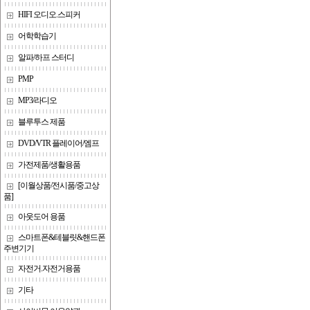
HIFI 오디오.스피커
어학학습기
알파/하프 스터디
PMP
MP3/라디오
블루투스 제품
DVD/VTR 플레이어/엠프
가전제품/생활용품
[이월상품/전시품/중고상
품]
아웃도어 용품
스마트폰&테블릿&핸드폰
주변기기
자전거.자전거용품
기타