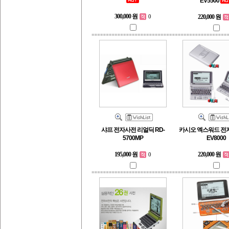
EV5500
300,000 원
220,000 원
0
샤프 전자사전 리얼딕 RD-
카시오 엑스워드 전자
5700MP
EV8000
195,000 원
220,000 원
0