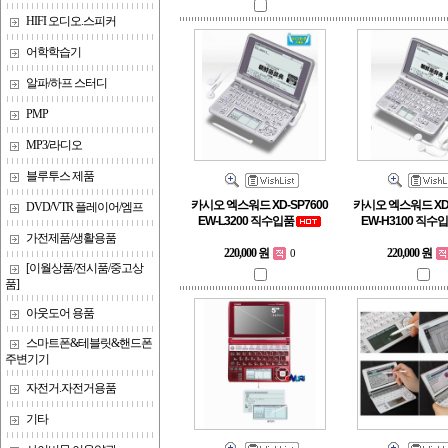
HIFI 오디오.스피커
어학학습기
알파/하프 스터디
PMP
MP3/라디오
블루투스 제품
카시오 엑스워드 XD-SP7600
카시오 엑스워드 XD-
DVD/VTR 플레이어/엠프
EW-L3200 직수입품
EW-H3100 직수
가전제품/생활용품
220,000 원
220,000 원
0
[이월상품/전시품/중고상
품]
아웃도어 용품
스마트폰&테블릿&핸드폰
주변기기
자전거.자전거용품
기타