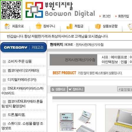
반갑습니다. 항상 저렴한가격과 최상의서비스로 고객님을 모시겠습니다.
현재위치
:
HOME
>
전자사전/계산기/수첩
샤프
|
에이원프로
|
전자사전/계산기/수첩
소비자 주문 상품
아인텍정보
|
인켈
|
켐코더(비디오카메라)
디지털카메라 (디카)
DSLR 카메라/미러리스/하
이브리드
캠코더/DSLR카메라 흔들
림 방지 촬영장비
드론,헬리캠,
스튜디오 . 쇼핑몰 촬영 조
명셋트