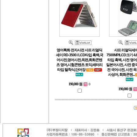
영어특화 전자사전 샤프 리얼딕
샤프 리얼딕세이 
세이 RD-3500 / LCD타입 흑백,국
7500MP/LCD크기 4.
어사전,영어사전,옥편,회화콘텐
타입 흑백, 사전 영어
츠 영어,시험콘텐츠 토익,배터리
일본어사전, 사전 중
타입 탈착식,단어장
전 국어사전, 사전 옥
사성어, 회화콘텐...
190,000 원
0
190,000 원