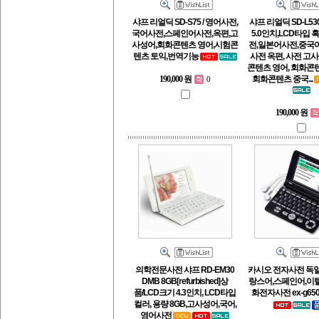
샤프 리얼딕 SD-S75 / 영어사전,
샤프 리얼딕 SD-L53
국어사전,스페인어사전,옥편,고
5.0인치,LCD타입 
사성어,회화콘텐츠 영어,시험콘
전,일본어사전,중국
텐츠 토익,번역기능
사전 옥편, 사전 고사
콘텐츠 영어, 회화콘
회화콘텐츠 중국...
190,000 원
0
190,000 원
의학전문사전 샤프 RD-EM30
카시오 전자사전 독일
DMB 8GB[refurbished]상
랑스어,스페인어,이
품/LCD크기 4.3인치, LCD타입
화전자사전 ex-g650
컬러, 용량 8GB,고사성어,국어,
영어사전