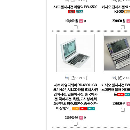
샤프 전자사전 리얼딕 PW-K500
카시오 전자사전 엑스
K3000
190,000 원
200,000 원
0
샤프 리얼딕세이 RD-6800 LCD
카시오 전자사전 EW-
크기 4.0인치,LCD타입 흑백,사전
스페인어 불어 이태
영어사전, 일본어사전, 중국어사
품
전, 국어사전, 옥편, 고사성어,회
화콘텐츠 영어,일본어,중국어,단
150,000 원
어장,번역...
190,000 원
0