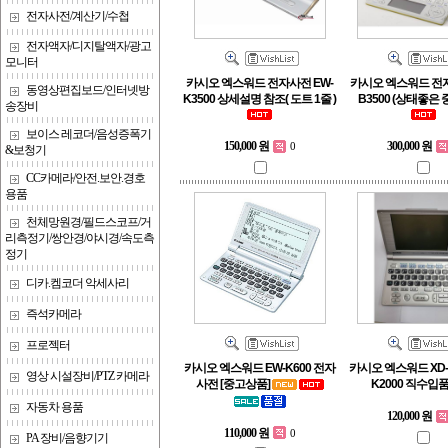
전자사전/계산기/수첩
전자액자/디지탈액자/광고
모니터
카시오 엑스워드 전자사전 EW-
카시오 엑스워드 전자
동영상편집보드/인터넷방
K3500 상세설명 참조( 도트 1줄 )
B3500 (상태좋은
송장비
보이스 레코더/음성증폭기
150,000 원
300,000 원
0
&보청기
CC카메라/안전.보안.경호
용품
천체망원경/필드스코프/거
리측정기/쌍안경/야시경/속도측
정기
디카.켐코더 악세사리
즉석카메라
프로젝터
카시오 엑스워드 EW-K600 전자
카시오 엑스워드 XD-V4
영상 시설장비/PTZ 카메라
사전 [중고상품]
K2000 직수입
자동차 용품
120,000 원
110,000 원
0
PA 장비/음향기기