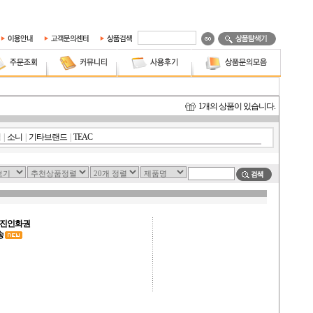
1
개의 상품이 있습니다.
닉
|
소니
|
기타브랜드
|
TEAC
+사진인화권
송