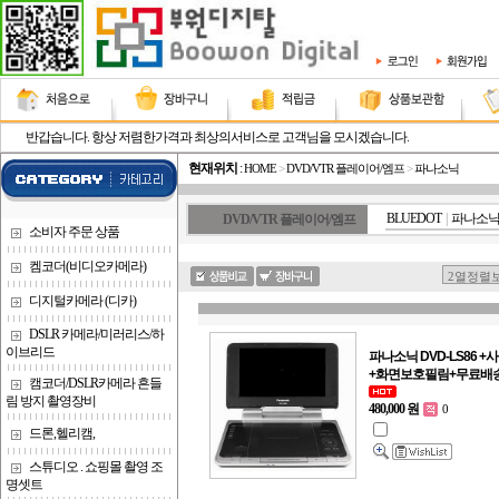
반갑습니다. 항상 저렴한가격과 최상의서비스로 고객님을 모시겠습니다.
현재위치
:
HOME
>
DVD/VTR 플레이어/엠프
>
파나소닉
BLUEDOT
|
파나소
DVD/VTR 플레이어/엠프
소비자 주문 상품
켐코더(비디오카메라)
디지털카메라 (디카)
DSLR 카메라/미러리스/하
이브리드
파나소닉 DVD-LS86 
+화면보호필림+무료배
캠코더/DSLR카메라 흔들
림 방지 촬영장비
480,000 원
0
드론,헬리캠,
스튜디오 . 쇼핑몰 촬영 조
명셋트