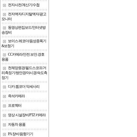
전자사전/계산기/수첩
전자액자/디지탈액자/광고
모니터
동영상편집보드/인터넷방
송장비
보이스 레코더/음성증폭기
&보청기
CC카메라/안전.보안.경호
용품
천체망원경/필드스코프/거
리측정기/쌍안경/야시경/속도측
정기
디카.켐코더 악세사리
즉석카메라
프로젝터
영상 시설장비/PTZ 카메라
자동차 용품
PA 장비/음향기기