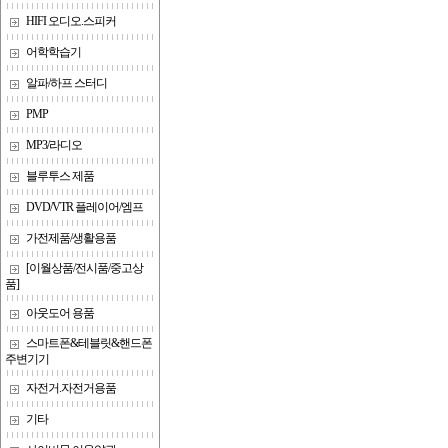
HIFI 오디오.스피커
어학학습기
알파/하프 스터디
PMP
MP3/라디오
블루투스 제품
DVD/VTR 플레이어/엠프
가전제품/생활용품
[이월상품/전시품/중고상
품]
아웃도어 용품
스마트폰&테블릿&핸드폰
주변기기
자전거.자전거용품
기타